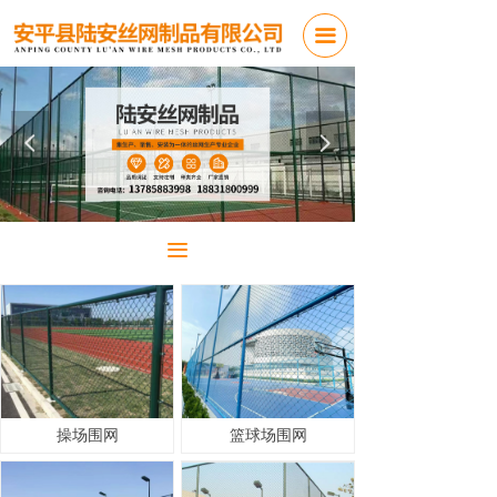
끀
넳
넲
끀
操场围网
篮球场围网