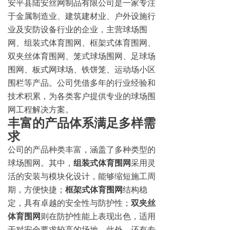
安平县陆安丝网制品有限公司是一家专注
于金属制造业、建筑建材业、户外设施行
业及安防设备行业的企业，主营球场围
网、组装式体育围网、框架式体育围网、
双夹丝体育围网、笼式球场围网、足球场
围网、板式网球场、铁饼笼、运动场小区
围栏等产品。公司凭借多年的行业经验和
技术积累，为各类客户提供专业的球场围
网工程解决方案。
丰富的产品体系满足多样需
求
公司的产品种类丰富，涵盖了多种类型的
球场围网。其中，
组装式体育围网
采用灵
活的安装与模块化设计，能够缩短施工周
期，方便快捷；
框架式体育围网
结构稳
定，具有卓越的安全性与防护性；
双夹丝
体育围网
则在防护性能上表现出色，适用
于对安全要求较高的场地。此外，还有专