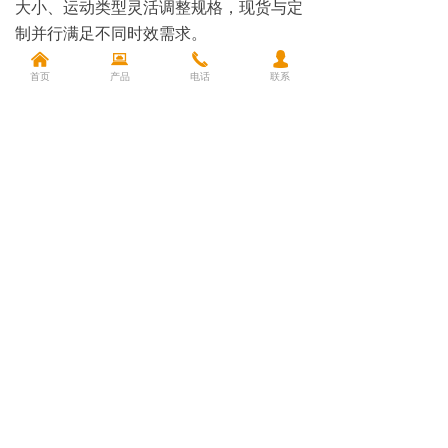
大小、运动类型灵活调整规格，现货与定
制并行满足不同时效需求。
完善的服务体系，全程保驾
낀
뀵
끅
넙
护航
首页
产品
电话
联系
公司提供设计、生产、安装、售后一条龙
服务。在球场围网建设过程中，从前期的
场地测量、方案设计，到产品生产、现场
安装，再到后期的售后服务，都有专业的
团队进行全程跟进，确保项目顺利完成。
公司拥有充足的
球场围网现货
，可满足客
户的紧急需求，同时也支持定制生产，为
客户提供更贴合实际需求的产品。
在安装方面，公司的产品采用模块化设
计，
球场围网组装
方便快捷。例如，
球场
围网圆框
等部件的设计，使得安装过程简
单高效，即使是企业内部人员也能轻松完
成。